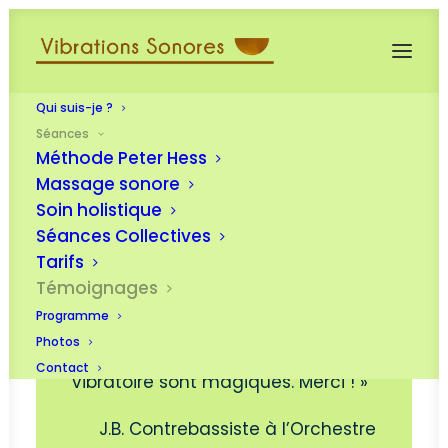
Qui suis-je ?
Séances
Méthode Peter Hess
Témoignages
Massage sonore
Soin holistique
Séances Collectives
Tarifs
« Aleksandra, Je voulais te dire
Témoignages
encore combien cette journée hier
Programme
était merveilleuse. Tu es une
Photos
musicienne hors pair, tes voyages
Contact
vibratoire sont magiques. Merci ! »
J.B. Contrebassiste à l’Orchestre